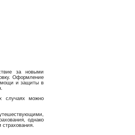
ствие за новыми
ховку. Оформление
помощи и защиты в
н.
их случаях можно
тешествующими,
ахования, однако
м страхования.