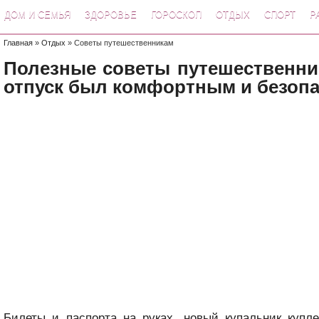
ДОМ И СЕМЬЯ
ЗДОРОВЬЕ
ГОРОСКОП
ОТДЫХ
СПОРТ
Р
Главная
»
Отдых
» Советы путешественникам
Полезные советы путешественни
отпуск был комфортным и безо
Билеты и паспорта на руках, новый купальник купл