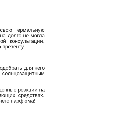
 свою термальную
на долго не могла
ой консультации,
 презенту.
одобрать для него
и солнцезащитным
денные реакции на
яющих средствах.
тнего парфюма!