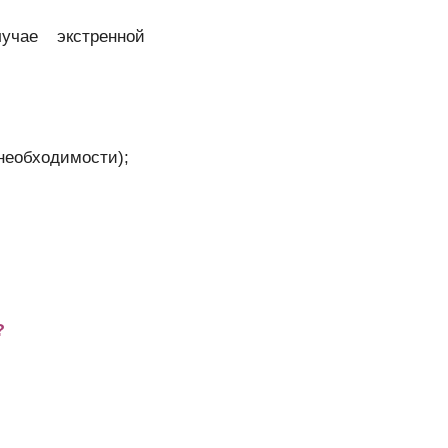
чае экстренной
 необходимости);
?