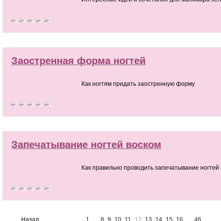
Заостренная форма ногтей
Как ногтям придать заостренную форму
Запечатывание ногтей воском
Как правильно проводить запечатывание ногтей
Назад
1
...
8
9
10
11
12
13
14
15
16
...
46