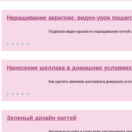
Наращивание акрилом: видео-урок пошаг
Подборка видео-уроков по наращиванию ногтей 
Нанесение шеллака в домашних условиях
Как сделать маникюр шеллаком в домашних усло
Зеленый дизайн ногтей
Интересные идеи и сочетания для маникюра зе