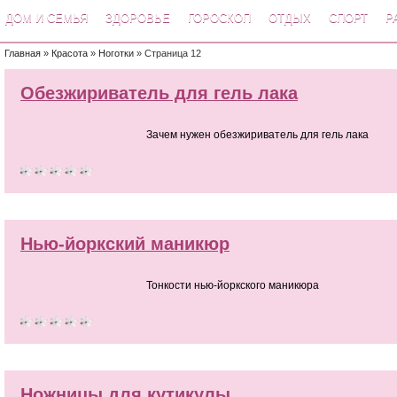
ДОМ И СЕМЬЯ
ЗДОРОВЬЕ
ГОРОСКОП
ОТДЫХ
СПОРТ
Р
Главная
»
Красота
»
Ноготки
» Страница 12
Обезжириватель для гель лака
Зачем нужен обезжириватель для гель лака
Нью-йоркский маникюр
Тонкости нью-йоркского маникюра
Ножницы для кутикулы