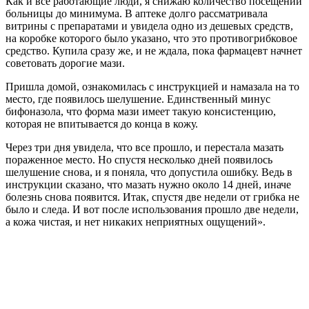
Как и все работающие люди, я снижаю количество посещений
больницы до минимума. В аптеке долго рассматривала
витрины с препаратами и увидела одно из дешевых средств,
на коробке которого было указано, что это противогрибковое
средство. Купила сразу же, и не ждала, пока фармацевт начнет
советовать дорогие мази.
Пришла домой, ознакомилась с инструкцией и намазала на то
место, где появилось шелушение. Единственный минус
бифоназола, что форма мази имеет такую консистенцию,
которая не впитывается до конца в кожу.
Через три дня увидела, что все прошло, и перестала мазать
пораженное место. Но спустя несколько дней появилось
шелушение снова, и я поняла, что допустила ошибку. Ведь в
инструкции сказано, что мазать нужно около 14 дней, иначе
болезнь снова появится. Итак, спустя две недели от грибка не
было и следа. И вот после использования прошло две недели,
а кожа чистая, и нет никаких неприятных ощущений».