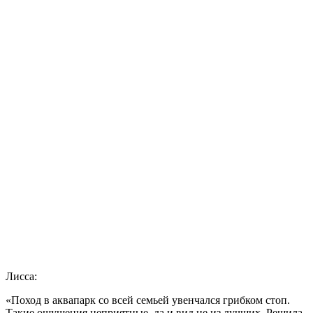
Лисса:
«Поход в аквапарк со всей семьей увенчался грибком стоп.
Такие ощущения неприятные, да и вид не из лучших. Решила