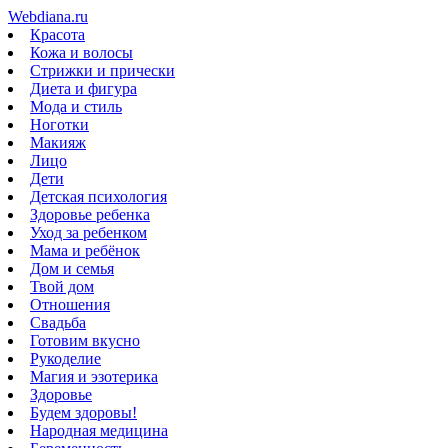
Webdiana.ru
Красота
Кожа и волосы
Стрижки и прически
Диета и фигура
Мода и стиль
Ноготки
Макияж
Лицо
Дети
Детская психология
Здоровье ребенка
Уход за ребенком
Мама и ребёнок
Дом и семья
Твой дом
Отношения
Свадьба
Готовим вкусно
Рукоделие
Магия и эзотерика
Здоровье
Будем здоровы!
Народная медицина