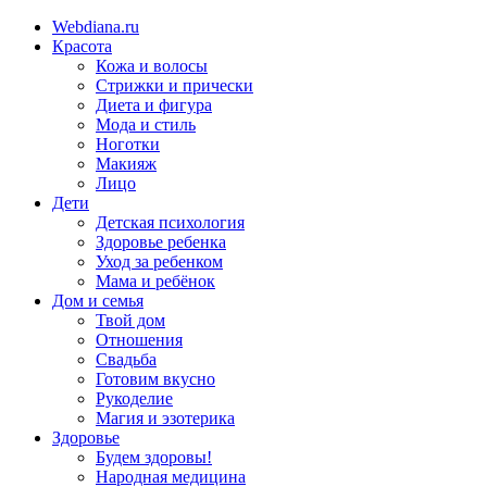
Webdiana.ru
Красота
Кожа и волосы
Стрижки и прически
Диета и фигура
Мода и стиль
Ноготки
Макияж
Лицо
Дети
Детская психология
Здоровье ребенка
Уход за ребенком
Мама и ребёнок
Дом и семья
Твой дом
Отношения
Свадьба
Готовим вкусно
Рукоделие
Магия и эзотерика
Здоровье
Будем здоровы!
Народная медицина