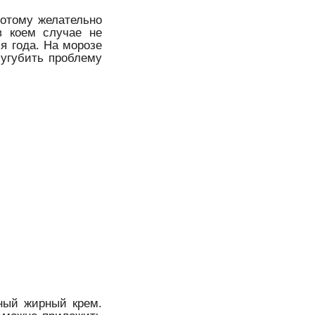
потому желательно
в коем случае не
я года. На морозе
сугубить проблему
ный жирный крем.