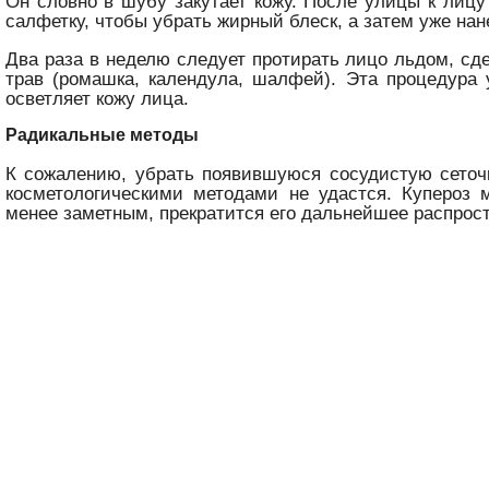
Он словно в шубу закутает кожу. После улицы к лиц
салфетку, чтобы убрать жирный блеск, а затем уже нан
Два раза в неделю следует протирать лицо льдом, сд
трав (ромашка, календула, шалфей). Эта процедура 
осветляет кожу лица.
Радикальные методы
К сожалению, убрать появившуюся сосудистую сеточ
косметологическими методами не удастся. Купероз 
менее заметным, прекратится его дальнейшее распрос