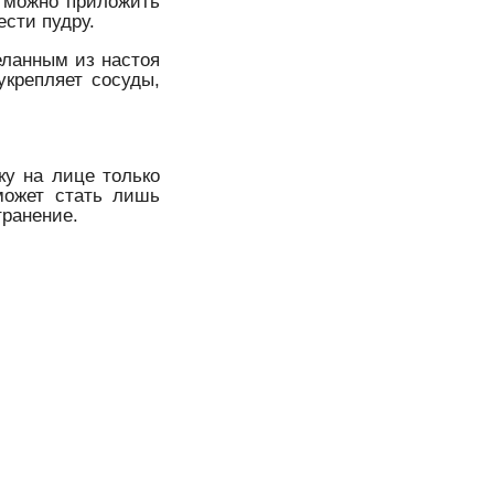
у можно приложить
ести пудру.
еланным из настоя
укрепляет сосуды,
ку на лице только
может стать лишь
транение.