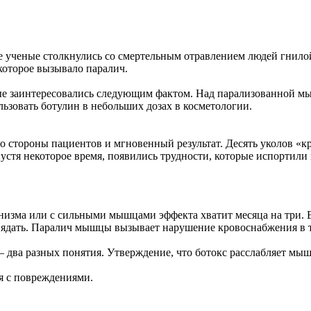
е ученые столкнулись со смертельным отравлением людей гнило
которое вызывало паралич.
ные заинтересовались следующим фактом. Над парализованной мы
льзовать ботулин в небольших дозах в косметологии.
 стороны пациентов и мгновенный результат. Десять уколов «к
устя некоторое время, появились трудности, которые испортили 
анизма или с сильными мышцами эффекта хватит месяца на три. 
увядать. Паралич мышцы вызывает нарушение кровоснабжения в т
 два разных понятия. Утверждение, что ботокс расслабляет мыш
я с повреждениями.