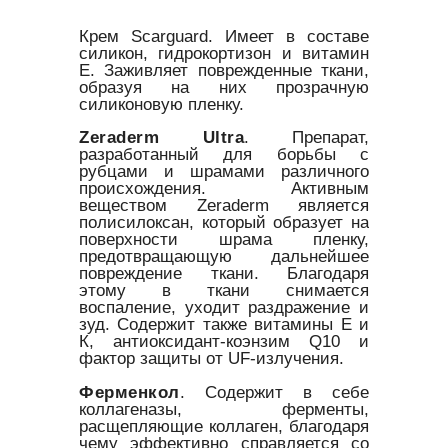
Крем Scarguard. Имеет в составе
силикон, гидрокортизон и витамин
Е. Заживляет поврежденные ткани,
образуя на них прозрачную
силиконовую пленку.
Zeraderm Ultra
. Препарат,
разработанный для борьбы с
рубцами и шрамами различного
происхождения. Активным
веществом Zeraderm является
полисилоксан, который образует на
поверхности шрама пленку,
предотвращающую дальнейшее
повреждение ткани. Благодаря
этому в ткани снимается
воспаление, уходит раздражение и
зуд. Содержит также витамины Е и
К, антиоксидант-коэнзим Q10 и
фактор защиты от UF-излучения.
Ферменкол
. Содержит в себе
коллагеназы, ферменты,
расщепляющие коллаген, благодаря
чему эффективно справляется со