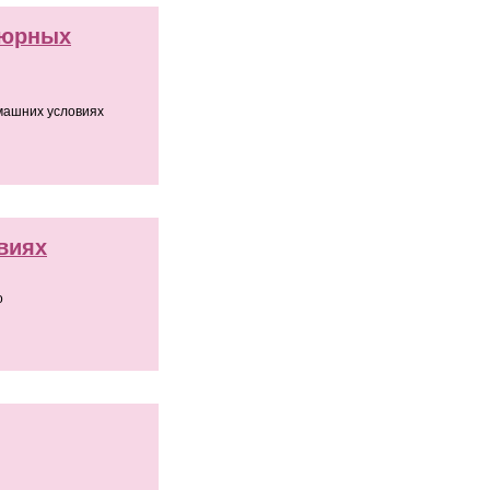
кюрных
машних условиях
виях
о