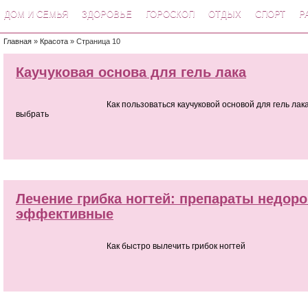
ДОМ И СЕМЬЯ
ЗДОРОВЬЕ
ГОРОСКОП
ОТДЫХ
СПОРТ
Р
Главная
»
Красота
» Страница 10
Каучуковая основа для гель лака
Как пользоваться каучуковой основой для гель лак
выбрать
Лечение грибка ногтей: препараты недоро
эффективные
Как быстро вылечить грибок ногтей