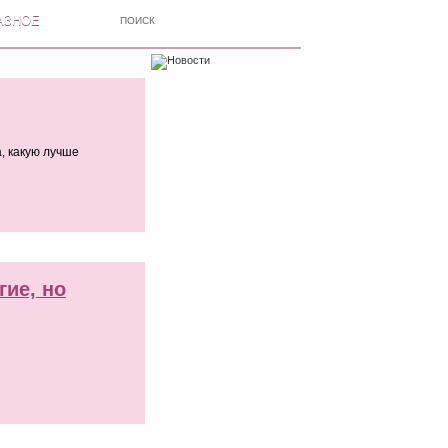
АЗНОЕ
а, какую лучше
гие, но