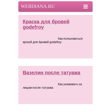
WEBDIANA.RU
Краска для бровей
godefroy
Как пользоваться
крской для бровей godefroy
Вазелин после татуажа
Как ухаживать за
лицом после татуажа