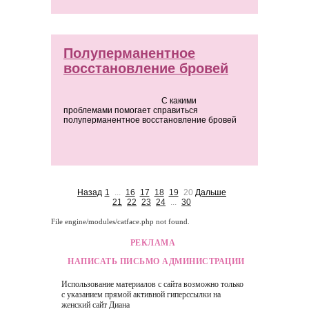
Полуперманентное
восстановление бровей
С какими
проблемами помогает справиться
полуперманентное восстановление бровей
Назад
1
...
16
17
18
19
20
Дальше
21
22
23
24
...
30
File engine/modules/catface.php not found.
РЕКЛАМА
НАПИСАТЬ ПИСЬМО АДМИНИСТРАЦИИ
Использование материалов с сайта возможно только
с указанием прямой активной гиперссылки на
женский сайт
Диана