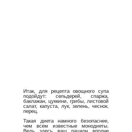
Итак, для рецепта овощного супа
подойдут: сельдерей, спаржа,
баклажан, цуккини, грибы, листовой
салат, капуста, лук, зелень, чеснок,
перец.
Такая диета намного безопаснее,
чем всем известные монодиеты.
Ведь здесь ваш рацион вполне