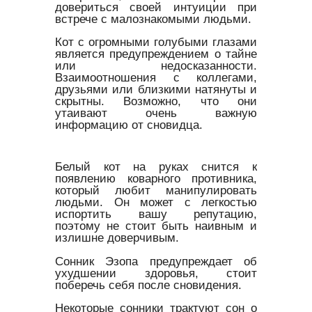
довериться своей интуиции при
встрече с малознакомыми людьми.
Кот с огромными голубыми глазами
является предупреждением о тайне
или недосказанности.
Взаимоотношения с коллегами,
друзьями или близкими натянуты и
скрытны. Возможно, что они
утаивают очень важную
информацию от сновидца.
Белый кот на руках снится к
появлению коварного противника,
который любит манипулировать
людьми. Он может с легкостью
испортить вашу репутацию,
поэтому не стоит быть наивным и
излишне доверчивым.
Сонник Эзопа предупреждает об
ухудшении здоровья, стоит
поберечь себя после сновидения.
Некоторые сонники трактуют сон о