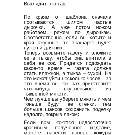
Выглядит это так:
По краям от шаблона сначала
протыкаются шилом частые
дырочки. А уже потом ножом
работаем, режем по дырочкам.
Соответственно, если вы хотите и
края ажурные, то трафарет будет
нужен и для них.
Теперь возьмите газету и вложите
ее в тыкву, чтобы она впитала в
себя ее сок. Придется подождать
какое-то время – газета должна
стать влажной, а тыква – сухой. На
это может уйти несколько часов – за
это время вы как раз приготовите
что-нибудь вкусненькое из
тыквенной мякоти.
Чем лучше вы уберете мякоть и чем
тоньше будут ее стенки, тем
больше шансов сохранить поделку
надолго, покрыв лаком:
Если вам кажется недостаточно
красивым полученное изделие,
можете нанести поверх кожуры