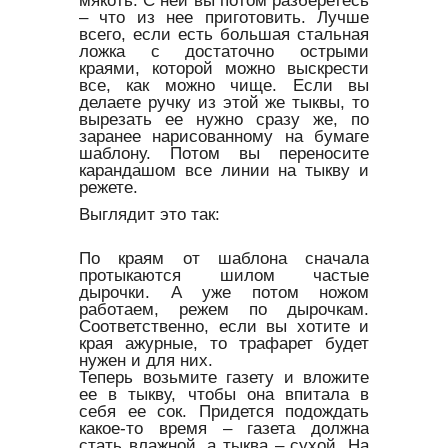
– что из нее приготовить. Лучше
всего, если есть большая стальная
ложка с достаточно острыми
краями, которой можно выскрести
все, как можно чище. Если вы
делаете ручку из этой же тыквы, то
вырезать ее нужно сразу же, по
заранее нарисованному на бумаге
шаблону. Потом вы переносите
карандашом все линии на тыкву и
режете.
Выглядит это так:
По краям от шаблона сначала
протыкаются шилом частые
дырочки. А уже потом ножом
работаем, режем по дырочкам.
Соответственно, если вы хотите и
края ажурные, то трафарет будет
нужен и для них.
Теперь возьмите газету и вложите
ее в тыкву, чтобы она впитала в
себя ее сок. Придется подождать
какое-то время – газета должна
стать влажной, а тыква – сухой. На